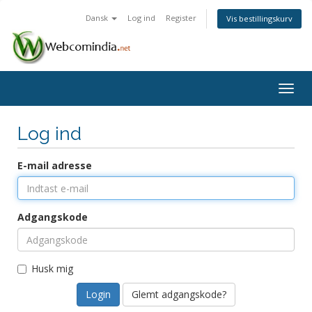
Dansk
Log ind
Register
Vis bestillingskurv
Togg
navig
Log ind
E-mail adresse
Adgangskode
Husk mig
Glemt adgangskode?