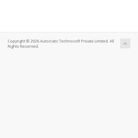
Copyright © 2026 Autocratic Technosoft Private Limited. All
Rights Reserved.