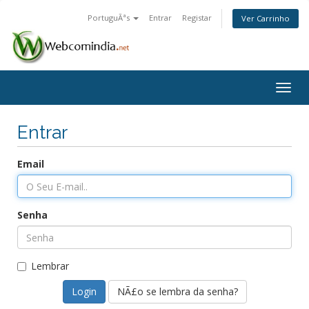
PortuguÃªs
Entrar
Registar
Ver Carrinho
Togg
navig
Entrar
Email
Senha
Lembrar
NÃ£o se lembra da senha?