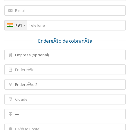
+91
EndereÃ§o de cobranÃ§a