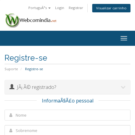
PortuguÃªs
Login
Registrar
Visualizar carrinho
Togg
navig
Registre-se
Suporte
Registre-se
JÃ¡ Ã© registrado?
InformaÃ§Ã£o pessoal