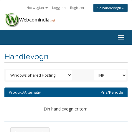
Norwegian
Logg inn
Registrer
Se handlevogn »
Togg
navig
Handlevogn
Produkt/Alternativ
Pris/Periode
Din handlevogn er tom!