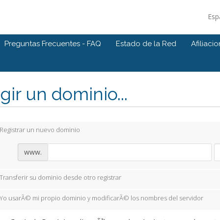
Esp
Preguntas Frecuentes - FAQ
Estado de la Red
Afiliaci
gir un dominio...
Registrar un nuevo dominio
www.
Transferir su dominio desde otro registrar
Yo usarÃ© mi propio dominio y modificarÃ© los nombres del servidor