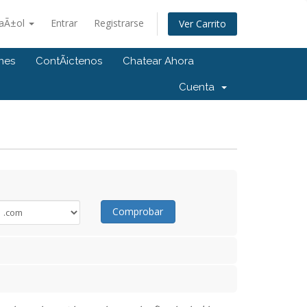
aÃ±ol
Entrar
Registrarse
Ver Carrito
ones
ContÃ¡ctenos
Chatear Ahora
Cuenta
Comprobar