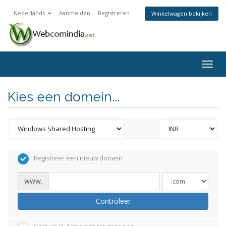
Nederlands
Aanmelden
Registreren
Winkelwagen bekijken
Togg
navig
Kies een domein...
Registreer een nieuw domein
www.
Controleer