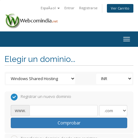
EspaÃ±ol
Entrar
Registrarse
Ver Carrito
Togg
navig
Elegir un dominio...
Registrar un nuevo dominio
www.
Comprobar