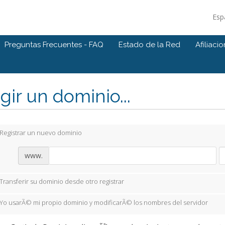
Esp
Preguntas Frecuentes - FAQ
Estado de la Red
Afiliaci
gir un dominio...
Registrar un nuevo dominio
www.
Transferir su dominio desde otro registrar
Yo usarÃ© mi propio dominio y modificarÃ© los nombres del servidor