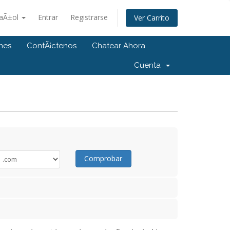
aÃ±ol
Entrar
Registrarse
Ver Carrito
ones
ContÃ¡ctenos
Chatear Ahora
Cuenta
Comprobar