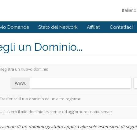
Italian
ivio Domande
Stato del Network
Affiliati
Contattaci
gli un Dominio...
Registra un nuovo dominio
www.
Trasferisci il tuo dominio da un altro registrar
Utilizzerò il mio dominio esistente ed aggiornerò i nameserver
razione di un dominio gratuito applica alle sole estensioni di seguito: 