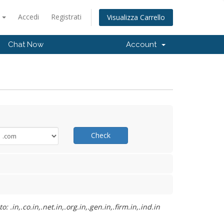
o
Accedi
Registrati
Visualizza Carrello
Chat Now
Account
Check
.in,.co.in,.net.in,.org.in,.gen.in,.firm.in,.ind.in