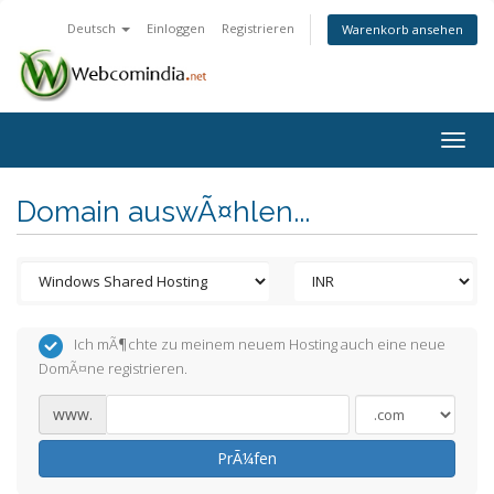
Deutsch
Einloggen
Registrieren
Warenkorb ansehen
Togg
navig
Domain auswÃ¤hlen...
Ich mÃ¶chte zu meinem neuem Hosting auch eine neue
DomÃ¤ne registrieren.
www.
PrÃ¼fen