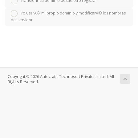
Transferir su dominio desde otro registrar
Yo usarÃ© mi propio dominio y modificarÃ© los nombres
del servidor
Copyright © 2026 Autocratic Technosoft Private Limited. All
Rights Reserved.