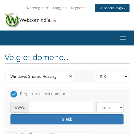
Norwegian
Logg inn
Registrer
Se handlevogn »
Togg
navig
Velg et domene...
Registrere et nytt domene
www.
Sjekk