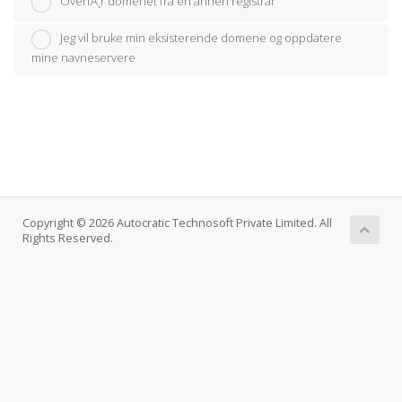
OverfÃ¸r domenet fra en annen registrar
Jeg vil bruke min eksisterende domene og oppdatere
mine navneservere
Copyright © 2026 Autocratic Technosoft Private Limited. All
Rights Reserved.