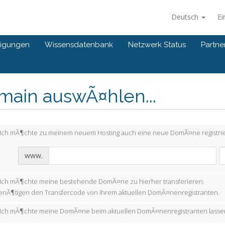
Deutsch
Ei
igungen
Wissensdatenbank
Netzwerk Status
Partne
main auswÃ¤hlen...
Ich mÃ¶chte zu meinem neuem Hosting auch eine neue DomÃ¤ne registrie
www.
Ich mÃ¶chte meine bestehende DomÃ¤ne zu hierher transferieren.
enÃ¶tigen den Transfercode von Ihrem aktuellen DomÃ¤nenregistranten.
Ich mÃ¶chte meine DomÃ¤ne beim aktuellen DomÃ¤nenregistranten lassen