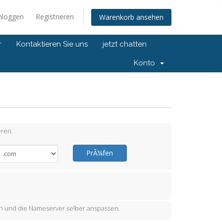
nloggen
Registrieren
Warenkorb ansehen
r
Kontaktieren Sie uns
jetzt chatten
Konto
ren.
PrÃ¼fen
 und die Nameserver selber anspassen.