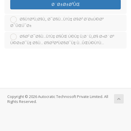
Ø¨Ø±Ø±Ø³ÛŒ
Ø§Ù†ØªÙ‚Ø§Ù„ Ø¯Ø§Ù…Ù†Ù‡ Ø§Ø² Ø´Ø±Ú©Øª
Ø¯ÛŒÚ¯Ø±
Ø§Ø² Ø¯Ø§Ù…Ù†Ù‡ Ø§ÛŒ Ú©Ù‡ Ù‚Ø¨Ù„Ø§ Ø«Ø¨Øª
Ú©Ø±Ø¯Ù‡ Ø§Ù… Ø§Ø³ØªÙØ§Ø¯Ù‡ Ù…ÛŒÚ©Ù†Ù…
Copyright © 2026 Autocratic Technosoft Private Limited. All
Rights Reserved.