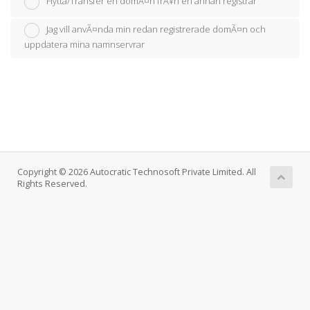
Flytta/Transfer en domÃ¤n frÃ¥n en annan registrar
Jag vill anvÃ¤nda min redan registrerade domÃ¤n och
uppdatera mina namnservrar
Copyright © 2026 Autocratic Technosoft Private Limited. All
Rights Reserved.