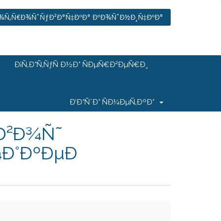
¾Ñ‚Ñ€Ð¾ÑˆÑƒÐ²Ð°Ñ‡ÐºÐ° ÐºÐ¾ÑˆÐ½Ð¸Ñ‡ÐºÐ°
Ð¡Ñ‚Ð°Ñ‚ÑƒÑ Ð½Ð° ÑÐµÑ€Ð²ÐµÑ€Ð¸
Ð’Ð°ÑˆÐ° ÑÐ¼ÐµÑ‚ÐºÐ°
Ð²Ð¾Ñ˜
¼Ð°ÐºÐµÐ