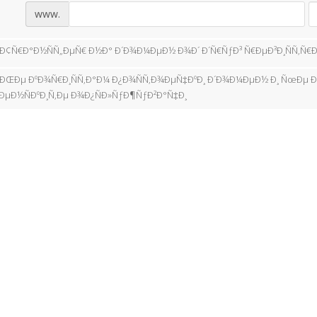
www.
Ð¢Ñ€Ð°Ð½ÑÑ„ÐµÑ€ Ð½Ð° Ð´Ð¾Ð¼ÐµÐ½ Ð¾Ð´ Ð´Ñ€ÑƒÐ³ Ñ€ÐµÐ³Ð¸ÑÑ‚Ñ€
ÐŒÐµ ÐºÐ¾Ñ€Ð¸ÑÑ‚Ð°Ð¼ Ð¿Ð¾ÑÑ‚Ð¾ÐµÑ‡ÐºÐ¸ Ð´Ð¾Ð¼ÐµÐ½ Ð¸ ÑœÐµ Ð
ÐµÐ½ÑÐºÐ¸Ñ‚Ðµ Ð¾Ð¿ÑÐ»ÑƒÐ¶ÑƒÐ²Ð°Ñ‡Ð¸