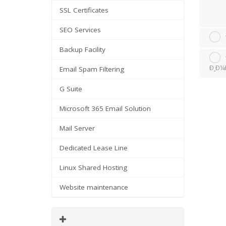
SSL Certificates
SEO Services
Backup Facility
Ð¸Ð¼
Email Spam Filtering
G Suite
Microsoft 365 Email Solution
Mail Server
Dedicated Lease Line
Linux Shared Hosting
Website maintenance