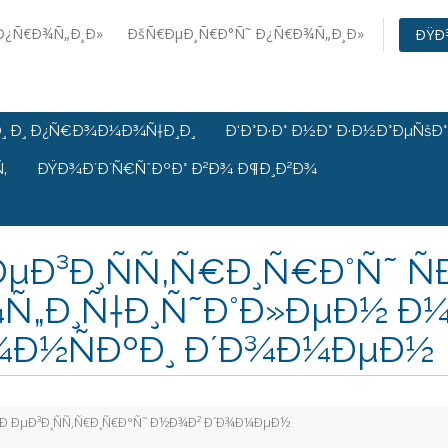
 Ð¿Ñ€Ð¾Ñ„Ð¸Ð»
ÐšÑ€ÐµÐ¸Ñ€Ð°Ñ˜ Ð¿Ñ€Ð¾Ñ„Ð¸Ð»
ÐŸÐ
Ð¸ Ð¸ Ð¿Ñ€Ð¾Ð¼Ð¾Ñ†Ð¸Ð¸
Ð‘Ð°Ð·Ð° Ð½Ð° Ð·Ð½Ð°ÐµÑšÐ°
‚
ÐŸÐ¾Ð´Ð´Ñ€ÑˆÐºÐ° Ð²Ð¾ Ð¶Ð¸Ð²Ð¾
ÐµÐ³Ð¸ÑÑ‚Ñ€Ð¸Ñ€Ð°Ñ˜ Ñ
Ñ„Ð¸Ñ†Ð¸Ñ˜Ð°Ð»ÐµÐ½ Ð
¾Ð½ÑÐºÐ¸ Ð´Ð¾Ð¼ÐµÐ½
Ð ÐµÐ³Ð¸ÑÑ‚Ñ€Ð¸Ñ€Ð°Ñ˜ Ð½Ð¾Ð² Ð´Ð¾Ð¼ÐµÐ½