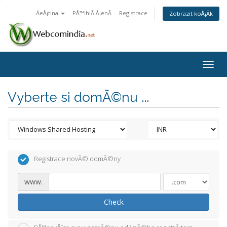
ÄeÅ¡tina
PÅ™ihlÃ¡Å¡enÃ­
Registrace
Zobrazit koÅ¡Ã­k
Togg
navig
Vyberte si domÃ©nu ...
Registrace novÃ© domÃ©ny
www.
Check