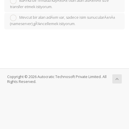
BaÅŸka bir firmada kayÄ±tlÄ± olan alan adÄ±mÄ± size
transfer etmek istiyorum.
Mevcut bir alan adÄ±m var, sadece isim sunucularÄ±nÄ±
(nameserver) gÃ¼ncellemek istiyorum.
Copyright © 2026 Autocratic Technosoft Private Limited. All
Rights Reserved.