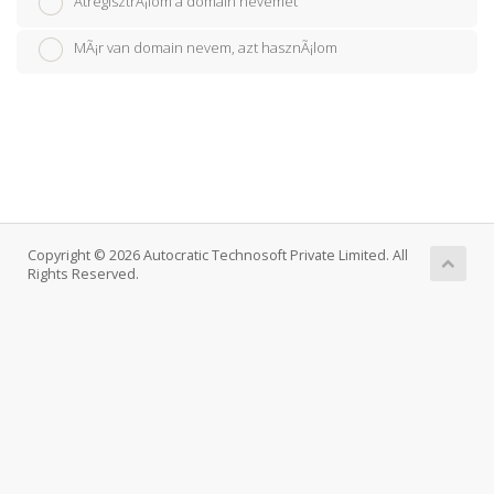
ÃtregisztrÃ¡lom a domain nevemet
MÃ¡r van domain nevem, azt hasznÃ¡lom
Copyright © 2026 Autocratic Technosoft Private Limited. All
Rights Reserved.