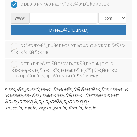
Ð ÐµÐ³Ð¸ÑÑ‚Ñ€Ð¸Ñ€Ð°Ñ˜ Ð½Ð¾Ð² Ð´Ð¾Ð¼ÐµÐ½
www.
ÐŸÑ€Ð¾Ð²ÐµÑ€Ð¸
Ð¢Ñ€Ð°Ð½ÑÑ„ÐµÑ€ Ð½Ð° Ð´Ð¾Ð¼ÐµÐ½ Ð¾Ð´ Ð´Ñ€ÑƒÐ³
Ñ€ÐµÐ³Ð¸ÑÑ‚Ñ€Ð°Ñ€
ÐŒÐµ ÐºÐ¾Ñ€Ð¸ÑÑ‚Ð°Ð¼ Ð¿Ð¾ÑÑ‚Ð¾ÐµÑ‡ÐºÐ¸ Ð
´Ð¾Ð¼ÐµÐ½ Ð¸ ÑœÐµ Ð³Ð¸ ÐºÐ¾Ð½Ñ„Ð¸Ð³ÑƒÑ€Ð¸Ñ€Ð°Ð¼
Ð¸Ð¼ÐµÐ½ÑÐºÐ¸Ñ‚Ðµ Ð¾Ð¿ÑÐ»ÑƒÐ¶ÑƒÐ²Ð°Ñ‡Ð¸
*
Ð‘ÐµÑÐ¿Ð»Ð°Ñ‚Ð½Ð° Ñ€ÐµÐ³Ð¸ÑÑ‚Ñ€Ð°Ñ†Ð¸Ñ˜Ð° Ð½Ð° Ð
´Ð¾Ð¼ÐµÐ½ ÑÐµ Ð¾Ð´Ð½ÐµÑÑƒÐ²Ð° ÑÐ°Ð¼Ð¾ Ð½Ð°
ÑÐ»ÐµÐ´Ð½Ð¸Ñ‚Ðµ ÐµÐºÑÑ‚ÐµÐ½Ð·Ð¸Ð¸:
.in,.co.in,.net.in,.org.in,.gen.in,.firm.in,.ind.in